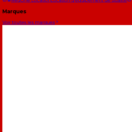
RedOne Location
Location d'équipement de qualité
Marques
Voir toutes les marques