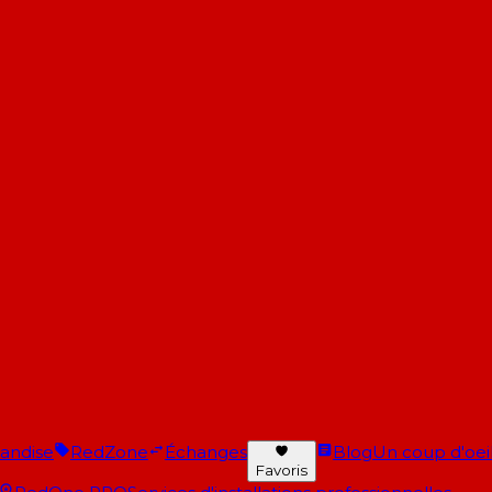
andise
RedZone
Échanges
Blog
Un coup d'oeil 
Favoris