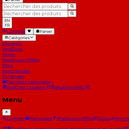
EN
FR
Compte
Panier
Catégories
Marques
RedZone
Séries
Meilleures Offres
Blog
Marchandise
Échanges
Devenez partenaire
RedOne
Location
RedOne
PRO
Menu
Compte
Partenaire
Meilleures offres
Séries
Merch