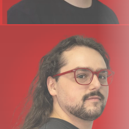
Harmonizer+ suite transforms vocals when paired with
MixingLink (sold separately)
Specifications
Pedal Type:
Multi-FX
Presets:
1000+ Presets
Analog/Digital:
Digital
Number of Footswitch Buttons:
2
Inputs:
2 x 1/4"
Outputs:
2 x 1/4"
Other I/O:
1 x 1/4" (expression), 1 x 1/4" (control)
USB:
1 x USB-C
Power Source:
9V DC power supply