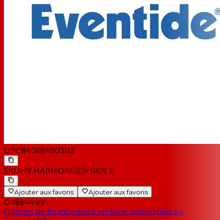
UPC
840694003112
SKU
H9 HARMONIZER GEN 2
Ajouter aux favoris
Ajouter aux favoris
CA$844.99
Options de financement en ligne disponibles au