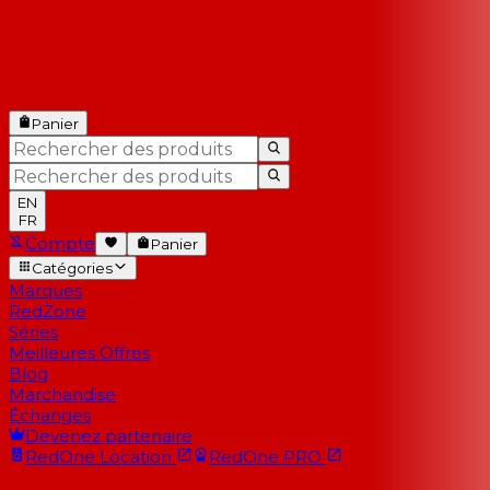
Panier
EN
FR
Compte
Panier
Catégories
Marques
RedZone
Séries
Meilleures Offres
Blog
Marchandise
Échanges
Devenez partenaire
RedOne
Location
RedOne
PRO