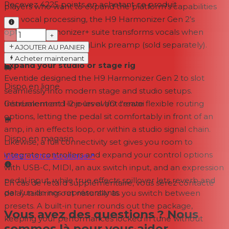
Recevez
4225
points en achetant ce produit
players who want to expand the platform's capabilities
into vocal processing, the H9 Harmonizer Gen 2’s
optional Harmonizer+ suite transforms vocals when
−
+
paired with the MixingLink preamp (sold separately).
AJOUTER AU PANIER
Acheter maintenant
Expand your studio or stage rig
Eventide designed the H9 Harmonizer Gen 2 to slot
Dispo en ligne
seamlessly into modern stage and studio setups.
Instrument and line-level I/O create flexible routing
Généralement 1-2 jours
avant l'envoi
options, letting the pedal sit comfortably in front of an
amp, in an effects loop, or within a studio signal chain.
Dispo en magasin
Likewise, a full connectivity set gives you room to
integrate controllers and expand your control options
Visiter notre boutique
↗
with USB-C, MIDI, an aux switch input, and an expression
pedal input, while true effects spillover lets reverb and
En cas de retard supplémentaire, vous serez contacté
par l'un de nos représentants.
delay tails ring out naturally as you switch between
presets. A built-in tuner rounds out the package,
Vous avez des questions ? Nous
keeping your performances locked in tune without
sommes là pour vous aider.