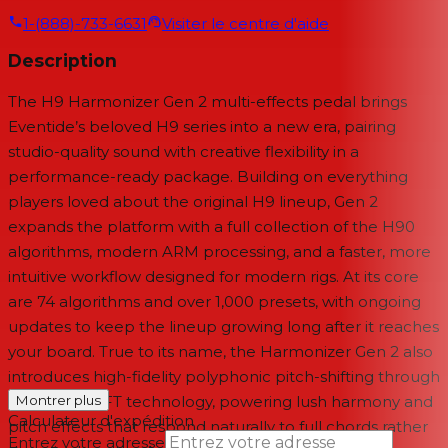
1-(888)-733-6631
Visiter le centre d'aide
Description
The H9 Harmonizer Gen 2 multi-effects pedal brings
Eventide’s beloved H9 series into a new era, pairing
studio-quality sound with creative flexibility in a
performance-ready package. Building on everything
players loved about the original H9 lineup, Gen 2
expands the platform with a full collection of the H90
algorithms, modern ARM processing, and a faster, more
intuitive workflow designed for modern rigs. At its core
are 74 algorithms and over 1,000 presets, with ongoing
updates to keep the lineup growing long after it reaches
your board. True to its name, the Harmonizer Gen 2 also
introduces high-fidelity polyphonic pitch-shifting through
Eventide’s SIFT technology, powering lush harmony and
Montrer plus
Calculateur d'expédition
pitch effects that respond naturally to full chords rather
Entrez votre adresse