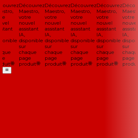
ouvrez
Découvrez
Découvrez
Découvrez
Découvrez
Découv
stro,
Maestro,
Maestro,
Maestro,
Maestro,
Maestro
re
votre
votre
votre
votre
votre
vel
nouvel
nouvel
nouvel
nouvel
nouvel
stant
assistant
assistant
assistant
assistant
assistan
IA,
IA,
IA,
IA,
IA,
ponible
disponible
disponible
disponible
disponible
disponi
sur
sur
sur
sur
sur
que
chaque
chaque
chaque
chaque
chaque
e
page
page
page
page
page
duit
produit
produit
produit
produit
produit