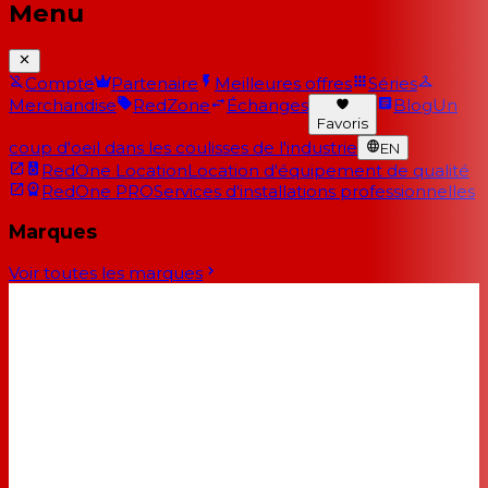
Menu
Compte
Partenaire
Meilleures offres
Séries
Merchandise
RedZone
Échanges
Blog
Un
Favoris
coup d'oeil dans les coulisses de l'industrie
EN
RedOne Location
Location d'équipement de qualité
RedOne PRO
Services d'installations professionnelles
Marques
Voir toutes les marques